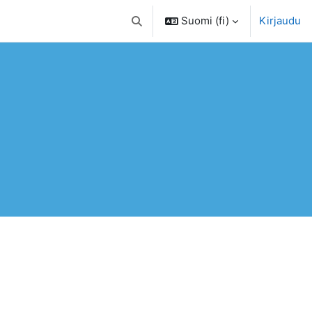
Suomi ‎(fi)‎
Kirjaudu
Vaihda hakusyöttöä