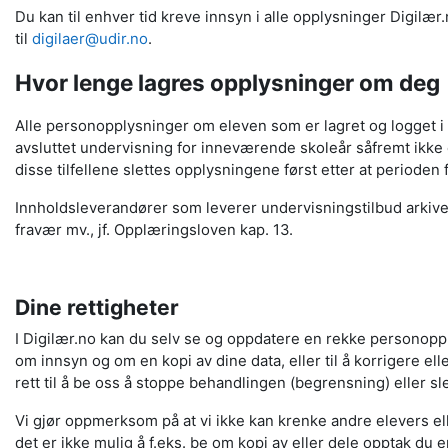
Du kan til enhver tid kreve innsyn i alle opplysninger Digilæ
til
digilaer@udir.no
.
Hvor lenge lagres opplysninger om deg
Alle personopplysninger om eleven som er lagret og logget i Dig
avsluttet undervisning for inneværende skoleår såfremt ikke e
disse tilfellene slettes opplysningene først etter at perioden 
Innholdsleverandører som leverer undervisningstilbud arkive
fravær mv., jf. Opplæringsloven kap. 13.
Dine rettigheter
I Digilær.no kan du selv se og oppdatere en rekke personopply
om innsyn og om en kopi av dine data, eller til å korrigere elle
rett til å be oss å stoppe behandlingen (begrensning) eller sl
Vi gjør oppmerksom på at vi ikke kan krenke andre elevers ell
det er ikke mulig å f.eks. be om kopi av eller dele opptak du e