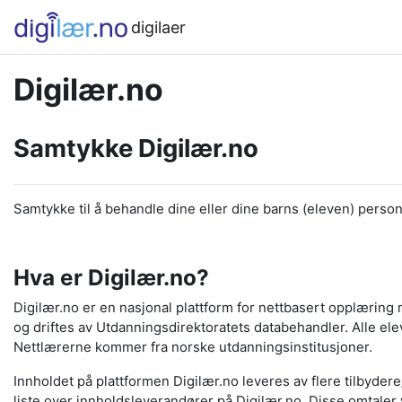
Gå til hovedinnhold
digilaer
Digilær.no
Samtykke Digilær.no
Samtykke til å behandle dine eller dine barns (eleven) pers
Hva er Digilær.no?
Digilær.no er en nasjonal plattform for nettbasert opplæring
og driftes av Utdanningsdirektoratets databehandler. Alle eleve
Nettlærerne kommer fra norske utdanningsinstitusjoner.
Innholdet på plattformen Digilær.no leveres av flere tilbyde
liste over innholdsleverandører på Digilær.no. Disse omtaler