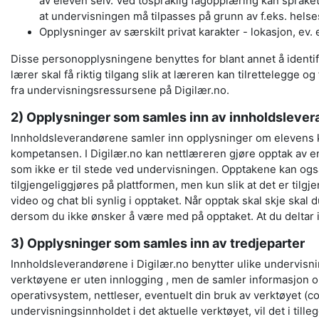
av eleven selv.
Ved tospråklig fagopplæring kan språket
at undervisningen må tilpasses på grunn av f.eks. helse
Opplysninger av særskilt privat karakter - lokasjon, ev. e
Disse personopplysningene benyttes for blant annet å identifis
lærer skal få riktig tilgang slik at læreren kan tilrettelegge 
fra undervisningsressursene på Digilær.no.
2)
Opplysninger som samles inn av innholdsleve
Innholdsleverandørene samler inn opplysninger om elevens 
kompetansen. I Digilær.no kan nettlæreren gjøre opptak av en 
som ikke er til stede ved undervisningen. Opptakene kan ogs
tilgjengeliggjøres på plattformen, men kun slik at det er tilgje
video og chat bli synlig i opptaket. Når opptak skal skje skal 
dersom du ikke ønsker å være med på opptaket. At du deltar 
3) Opplysninger som samles inn av
tredjeparter
Innholdsleverandørene i Digilær.
no
benytter ulike
undervisn
v
erktøyene er uten innlogging
,
men
d
e
samler informasjon o
operativsystem, nettleser
,
eventuelt din bruk av verktøyet (
co
undervisningsinnholdet i
det aktuelle verktøyet, vil det i t